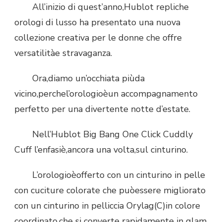
All’inizio di quest’anno,Hublot repliche
DEL
orologi di lusso ha presentato una nuova
SIMPATICO
OROLOGIO-
collezione creativa per le donne che offre
HUBLOT
versatilitàe stravaganza.
BIG
BANG
ONE-
Ora,diamo un’occhiata piùda
CLICK
vicino,perchel’orologioèun accompagnamento
CUDDLY
CUFF
perfetto per una divertente notte d’estate.
REPLICHE
OROLOGI
Nell’Hublot Big Bang One Click Cuddly
DI
LUSSO
Cuff l’enfasiè,ancora una volta,sul cinturino.
L’orologioèofferto con un cinturino in pelle
con cuciture colorate che puòessere migliorato
con un cinturino in pelliccia Orylag(C)in colore
coordinato,che si converte rapidamente in glam