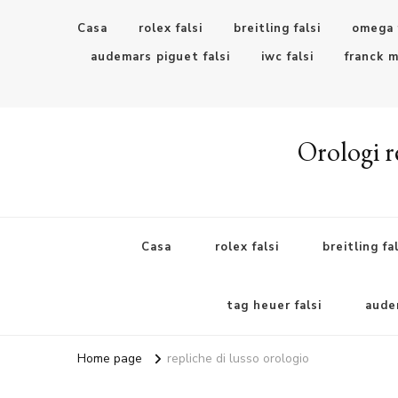
Casa
rolex falsi
breitling falsi
omega 
audemars piguet falsi
iwc falsi
franck m
Orologi re
Casa
rolex falsi
breitling fal
tag heuer falsi
audem
Home page
repliche di lusso orologio