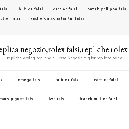
falsi
hublot falsi
cartier falsi
patek philippe falsi
uller falsi
vacheron constantin falsi
plica negozio,rolex falsi,repliche rolex
repliche orologi,repliche di lusso Negozio,miglior repliche rolex
si
omega falsi
hublot falsi
cartier falsi
ars piguet falsi
iwc falsi
franck muller falsi