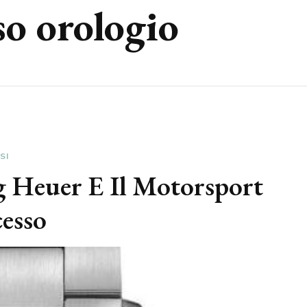
so orologio
SI
g Heuer E Il Motorsport
esso