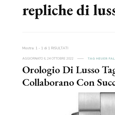
repliche di lus
Mostra: 1 - 1 di 1 RISULTATI
AGGIORNATO IL
24 OTTOBRE 2022
TAG HEUER FAL
Orologio Di Lusso Ta
Collaborano Con Succ