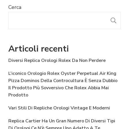
Cerca
C
Articoli recenti
Diversi Replica Orologi Rolex Da Non Perdere
L’iconico Orologio Rolex Oyster Perpetual Air King
Pizza Dominos Della Controcultura È Senza Dubbio
Il Prodotto Più Sovversivo Che Rolex Abbia Mai
Prodotto
Vari Stili Di Repliche Orologi Vintage E Moderni
Replica Cartier Ha Un Gran Numero Di Diversi Tipi
Di Orologi,Ce N’è Sempre Uno Adatto A Te