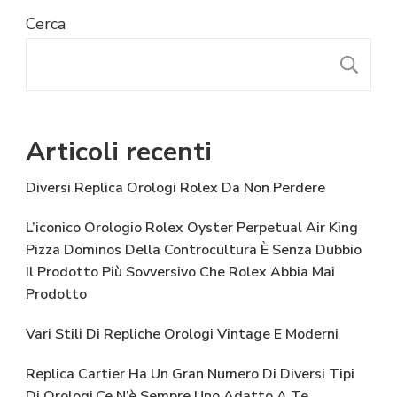
Cerca
C
Articoli recenti
Diversi Replica Orologi Rolex Da Non Perdere
L’iconico Orologio Rolex Oyster Perpetual Air King
Pizza Dominos Della Controcultura È Senza Dubbio
Il Prodotto Più Sovversivo Che Rolex Abbia Mai
Prodotto
Vari Stili Di Repliche Orologi Vintage E Moderni
Replica Cartier Ha Un Gran Numero Di Diversi Tipi
Di Orologi,Ce N’è Sempre Uno Adatto A Te