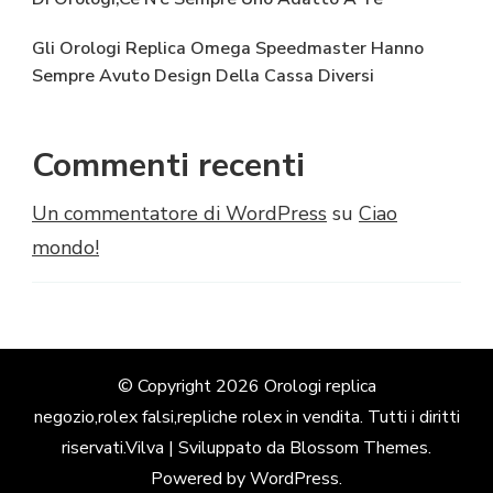
Gli Orologi Replica Omega Speedmaster Hanno
Sempre Avuto Design Della Cassa Diversi
Commenti recenti
Un commentatore di WordPress
su
Ciao
mondo!
© Copyright 2026
Orologi replica
negozio,rolex falsi,repliche rolex in vendita
. Tutti i diritti
riservati.
Vilva | Sviluppato da
Blossom Themes
.
Powered by
WordPress
.