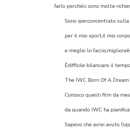
farlo perchéci sono molte richie
Sono iperconcentrato sulla cu
per il mio sport,il mio corpoè
e meglio lo faccio,miglioreèla
Èdifficile bilanciare il tempo
The IWC Born Of A Dream Fi
Conosco questi film da mesi
da quando IWC ha pianificato d
Sapevo che avrei avuto l’oppor