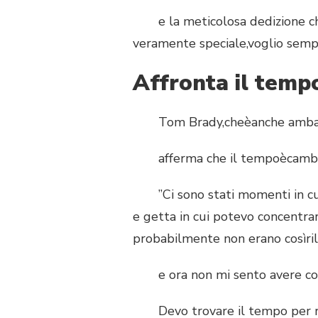
e la meticolosa dedizione che 
veramente speciale,voglio semp
Affronta il temp
Tom Brady,cheèanche ambasc
afferma che il tempoècambiato
”Ci sono stati momenti in cui
e getta in cui potevo concentra
probabilmente non erano cosìril
e ora non mi sento avere cos
Devo trovare il tempo per riequ