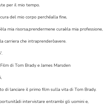
ste per il mio tempo.
ra del mio corpo perchéalla fine,
la mia risorsa,prendermene curaèla mia professione,
 carriera che intraprenderòavere.
”.
lm di Tom Brady e James Marsden
,
i lanciare il primo film sulla vita di Tom Brady.
tunitàdi intervistare entrambi gli uomini e,