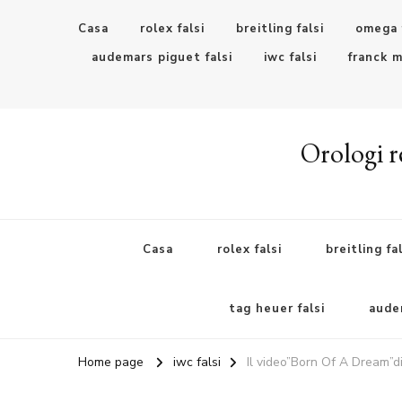
Casa
rolex falsi
breitling falsi
omega 
audemars piguet falsi
iwc falsi
franck m
Orologi re
Casa
rolex falsi
breitling fal
tag heuer falsi
audem
Home page
iwc falsi
Il video”Born Of A Dream”d