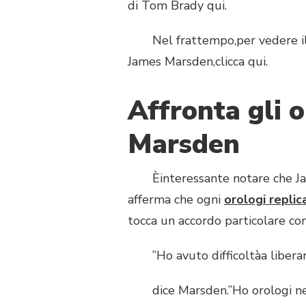
di Tom Brady qui.
Nel frattempo,per vedere il f
James Marsden,clicca qui.
Affronta gli 
Marsden
Èinteressante notare che Jame
afferma che ogni
orologi replic
tocca un accordo particolare con
”Ho avuto difficoltàa liberarmi
dice Marsden.”Ho orologi nella