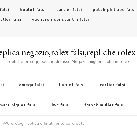
falsi
hublot falsi
cartier falsi
patek philippe falsi
uller falsi
vacheron constantin falsi
plica negozio,rolex falsi,repliche rolex
repliche orologi,repliche di lusso Negozio,miglior repliche rolex
si
omega falsi
hublot falsi
cartier falsi
ars piguet falsi
iwc falsi
franck muller falsi
i IWC orologi replica è finalmente co-creato