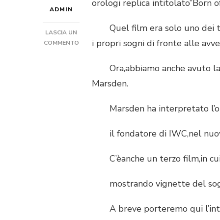
orologi replica intitolato”Born
ADMIN
Quel film era solo uno dei tre
LASCIA UN
i propri sogni di fronte alle avve
SU
COMMENTO
IL
VIDEO”BORN
Ora,abbiamo anche avuto la pos
OF
Marsden.
A
DREAM”DI
IWC
Marsden ha interpretato l’orol
OROLOGI
REPLICA
il fondatore di IWC,nel nuovo
È
FINALMENTE
CO-
C’èanche un terzo film,in cui 
CREATO
mostrando vignette del sogno 
A breve porteremo qui l’inter