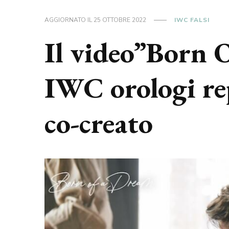
AGGIORNATO IL
25 OTTOBRE 2022
IWC FALSI
Il video”Born 
IWC orologi rep
co-creato