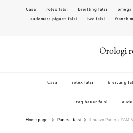
Casa
rolex falsi
breitling falsi
omega 
audemars piguet falsi
iwc falsi
franck m
Orologi re
Casa
rolex falsi
breitling fal
tag heuer falsi
audem
Home page
Panerai falsi
Il nuovo Panerai PAM 57