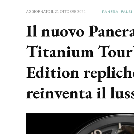
AGGIORNATO IL
21 OTTOBRE 2022
PANERAI FALSI
Il nuovo Pane
Titanium Tourb
Edition replich
reinventa il lus