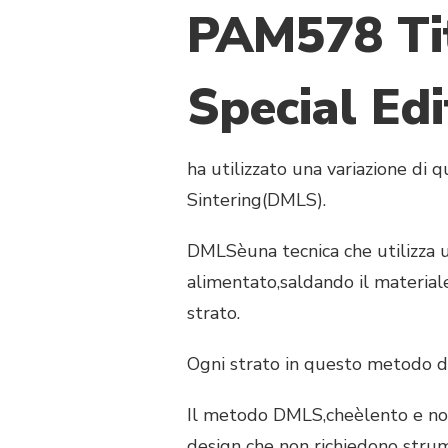
PAM578 Ti
Special Edi
ha utilizzato una variazione di
Sintering(DMLS).
DMLSèuna tecnica che utilizza u
alimentato,saldando il material
strato.
Ogni strato in questo metodo d
Il metodo DMLS,cheèlento e noio
design che non richiedono strume