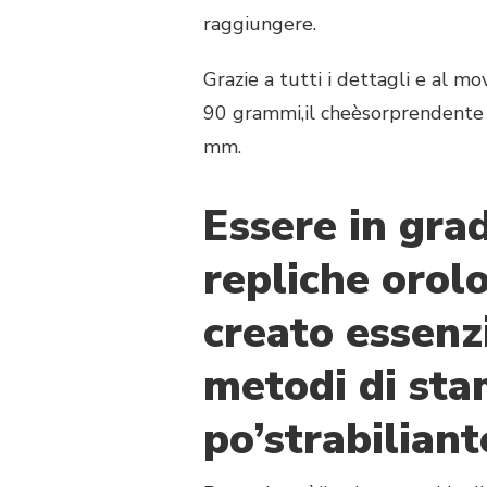
raggiungere.
Grazie a tutti i dettagli e al mo
90 grammi,il cheèsorprendente 
mm.
Essere in gra
repliche orolo
creato essenz
metodi di st
po’strabiliant