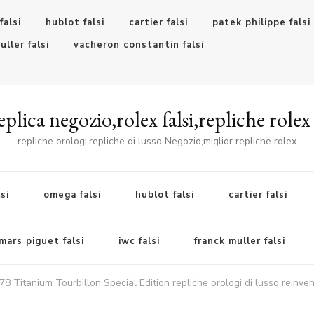
falsi
hublot falsi
cartier falsi
patek philippe falsi
uller falsi
vacheron constantin falsi
plica negozio,rolex falsi,repliche rolex
repliche orologi,repliche di lusso Negozio,miglior repliche rolex
si
omega falsi
hublot falsi
cartier falsi
ars piguet falsi
iwc falsi
franck muller falsi
8 Titanium Tourbillon Special Edition repliche orologi di lusso reinvent