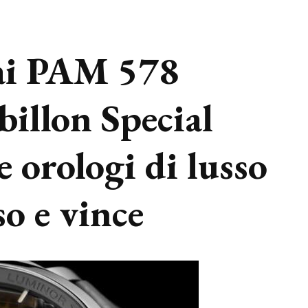
rai PAM 578
illon Special
e orologi di lusso
so e vince