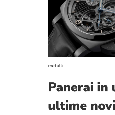
REINVENTA
IL
LUSSO
E
VINCE
metalli.
Panerai in 
ultime novi