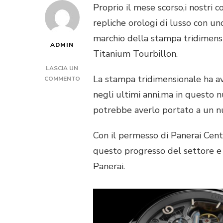
Proprio il mese scorso,i nostri 
repliche orologi di lusso con uno
marchio della stampa tridimens
ADMIN
Titanium Tourbillon.
LASCIA UN
La stampa tridimensionale ha av
SU
COMMENTO
IL
negli ultimi anni,ma in questo n
NUOVO
potrebbe averlo portato a un nu
PANERAI
PAM
578
Con il permesso di Panerai Centr
TITANIUM
questo progresso del settore e 
TOURBILLON
SPECIAL
Panerai.
EDITION
REPLICHE
OROLOGI
DI
LUSSO