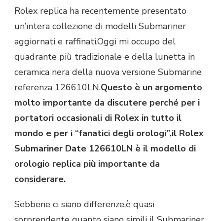
NUOVO
Rolex replica ha recentemente presentato
MOVIMENTO
un’intera collezione di modelli Submariner
DELL’OROLOGIO
REPLICA
aggiornati e raffinati,Oggi mi occupo del
ROLEX
quadrante più tradizionale e della lunetta in
SUBMARINER
126610LN
ceramica nera della nuova versione Submarine
È
referenza 126610LN.
Questo è un argomento
PIÙ
PRECISO
molto importante da discutere perché per i
E
portatori occasionali di Rolex in tutto il
STABILE
RISPETTO
mondo e per i “fanatici degli orologi”,il Rolex
ALLA
Submariner Date 126610LN è il modello di
GENERAZIONE
PRECEDENTE
orologio replica più importante da
considerare.
Sebbene ci siano differenze,è quasi
sorprendente quanto siano simili il Submariner