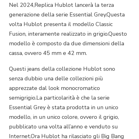
OROLOGI
Nel 2024,Replica Hublot lancerà la terza
REPLICHE
generazione della serie Essential Grey.Questa
HUBLOT
ESSENTIAL
volta Hublot presenta il modello Classic
GREY
Fusion, interamente realizzato in grigio.Questo
SONO
PRODOTTI
modello è composto da due dimensioni della
IN
cassa, ovvero 45 mm e 42 mm.
UN
SOLO
MODELLO
Questi jeans della collezione Hublot sono
E
senza dubbio una delle collezioni più
IN
UN
apprezzate dal look monocromatico
SOLO
semigrigio.La particolarità è che la serie
COLORE,OVVERO
IL
Essential Grey è stata prodotta in un unico
GRIGIO
modello, in un unico colore, ovvero il grigio,
pubblicato una volta all’anno e venduto su
Internet.Ora Hublot ha rilasciato gli Big Bang