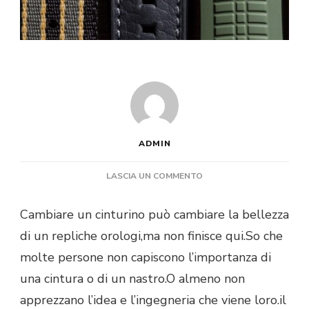
ADMIN
SU
LASCIA UN COMMENTO
DIVERSI
CINTURINI
Cambiare un cinturino può cambiare la bellezza
PER
di un repliche orologi,ma non finisce qui.So che
REPLICHE
OROLOGI
molte persone non capiscono l’importanza di
HANNO
una cintura o di un nastro.O almeno non
ESTETICHE
E
apprezzano l’idea e l’ingegneria che viene loro.il
LIVELLI