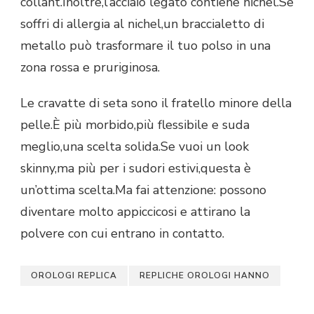
collant.Inoltre,l’acciaio legato contiene nichel.Se
soffri di allergia al nichel,un braccialetto di
metallo può trasformare il tuo polso in una
zona rossa e pruriginosa.
Le cravatte di seta sono il fratello minore della
pelle.È più morbido,più flessibile e suda
meglio,una scelta solida.Se vuoi un look
skinny,ma più per i sudori estivi,questa è
un’ottima scelta.Ma fai attenzione: possono
diventare molto appiccicosi e attirano la
polvere con cui entrano in contatto.
OROLOGI REPLICA
REPLICHE OROLOGI HANNO