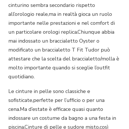
cinturino sembra secondario rispetto
DI
COMFORT
all’orologio reale,ma in realtà gioca un ruolo
DIVERSI
importante nelle prestazioni e nel comfort di
un particolare orologi replica.Chiunque abbia
mai indossato un braccialetto Oyster o
modificato un braccialetto T Fit Tudor può
attestare che la scelta del braccialetto/molla è
molto importante quando si sceglie l’outfit
quotidiano.
Le cinture in pelle sono classiche e
sofisticate,perfette per l’ufficio o per una
cena.Ma d’estate è efficace quasi quanto
indossare un costume da bagno a una festa in
piscina.Cinture di pelle e sudore misto,così